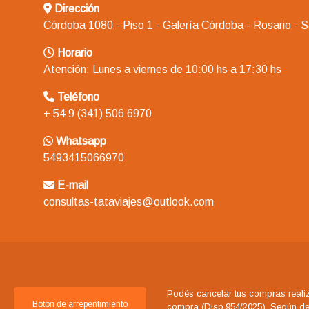
Dirección
Córdoba 1080 - Piso 1 - Galería Córdoba - Rosario - 
Horario
Atención: Lunes a viernes de 10:00 hs a 17:30 hs
Teléfono
+ 54 9 (341) 506 6970
Whatsapp
5493415066970
E-mail
consultas-tataviajes@outlook.com
Podés cancelar tus compras realiz
Boton de arrepentimiento
compra (Disp.954/2025). Según decr