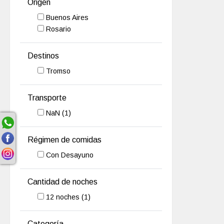
Origen
Buenos Aires
Rosario
Destinos
Tromso
Transporte
NaN
(1)
Régimen de comidas
Con Desayuno
Cantidad de noches
12
noches
(1)
Categoría