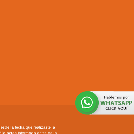
sde la fecha que realizaste la
añía aérea informada antes de la