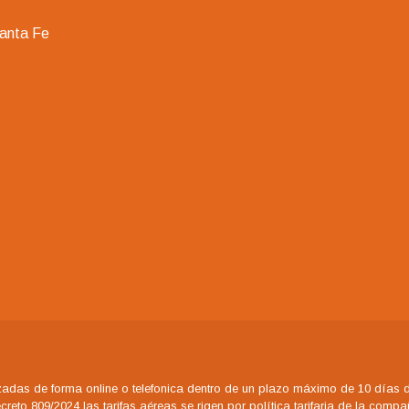
Santa Fe
adas de forma online o telefonica dentro de un plazo máximo de 10 días de
eto 809/2024 las tarifas aéreas se rigen por política tarifaria de la comp