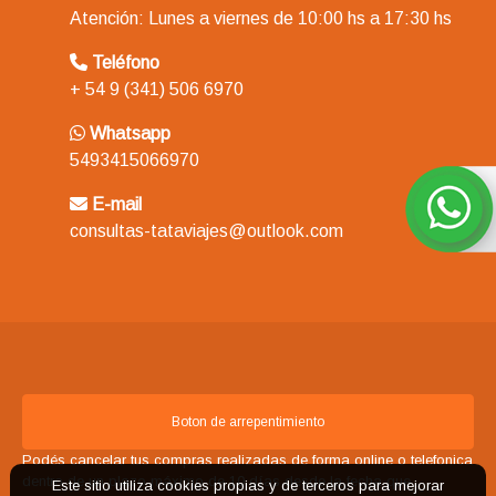
Atención: Lunes a viernes de 10:00 hs a 17:30 hs
Teléfono
+ 54 9 (341) 506 6970
Whatsapp
5493415066970
E-mail
consultas-tataviajes@outlook.com
Boton de arrepentimiento
Podés cancelar tus compras realizadas de forma online o telefonica
dentro de un plazo máximo de 10 días desde la fecha que
Este sitio utiliza cookies propias y de terceros para mejorar