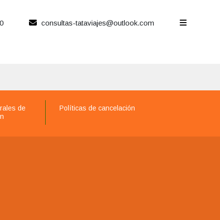
0
consultas-tataviajes@outlook.com
rales de
Políticas de cancelación
ón