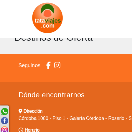
Destinos de Oferta
Seguinos
Dónde encontrarnos
Dirección
Córdoba 1080 - Piso 1 - Galería Córdoba - Rosario - 
Horario