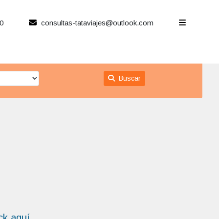
0
consultas-tataviajes@outlook.com
Buscar
ick aquí